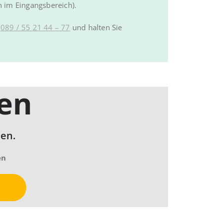
h im Eingangsbereich).
r
089 / 55 21 44 – 77
und halten Sie
en
en.
en