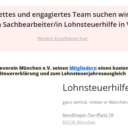
nettes und engagiertes Team suchen wir
n Sachbearbeiter/in Lohnsteuerhilfe in
Weitere Einzelheiten hier
lfeverein München e.V. seinen
Mitgliedern
einen kosten
Steuererklärung und zum Lohnsteuerjahresausgleich
Lohnsteuerhilf
ganz zentral, mitten in München
Sendlinger-Tor-Platz 10
80336 München