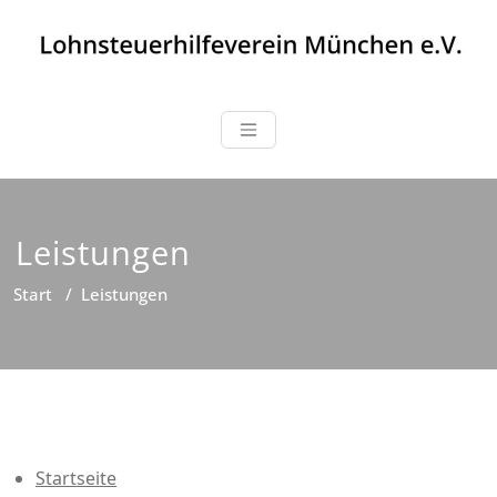
Zum
Inhalt
springen
Lohnsteuerhil
seit 1971
Leistungen
Start
/
Leistungen
Startseite